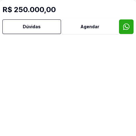
R$ 250.000,00
Mais informações
Dúvidas
Agendar
Oeste
Corretor
Casa Nobre Imoveis
Euzébio Emílio Rotta
17500
(54) 99972-6122
euzebio@casanobreimoveis.com.br