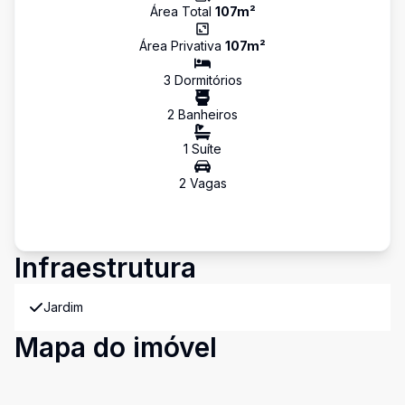
Área Total
107
m²
Área Privativa
107
m²
3
Dormitório
s
2
Banheiro
s
1
Suíte
2
Vaga
s
Infraestrutura
Jardim
Mapa do imóvel