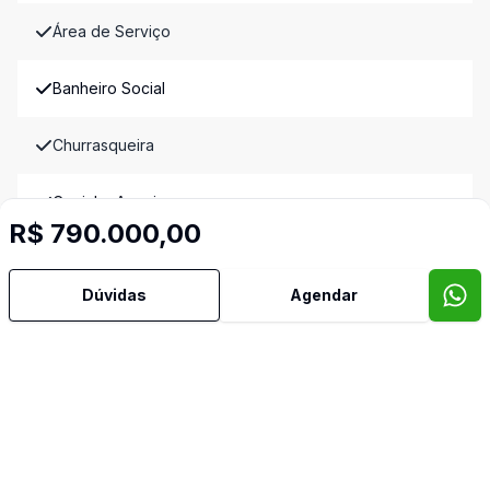
Área de Serviço
Banheiro Social
Churrasqueira
Cozinha Americana
R$ 790.000,00
Espera para Split
Dúvidas
Agendar
Gradeado
Oeste
Pátio
Sala de Estar