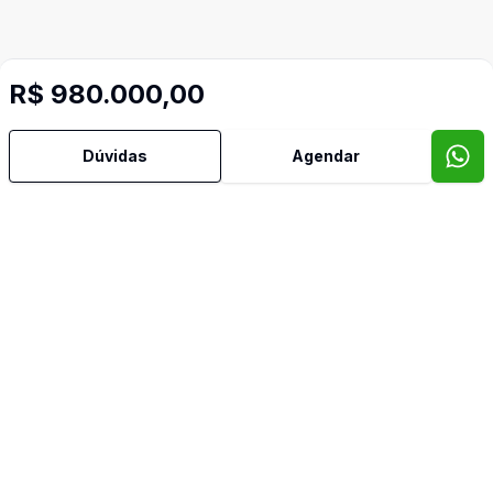
Mais informações
R$ 980.000,00
Ar Condicionado
Dúvidas
Agendar
Área de Serviço
Banheiro Social
Churrasqueira
Cozinha
Oeste
Sacada