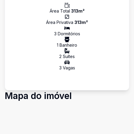
Área Total
313
m²
Área Privativa
313
m²
3
Dormitório
s
1
Banheiro
2
Suíte
s
3
Vaga
s
Mapa do imóvel