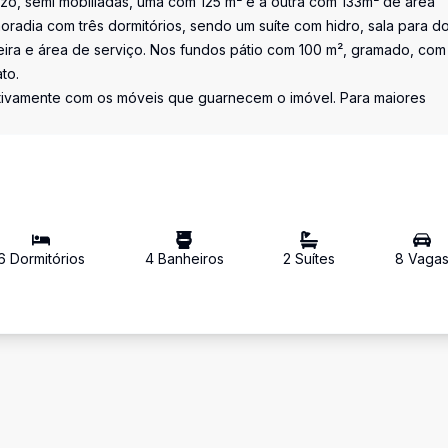
zzo, semi mobiliadas, uma com 125 m² e a outra com 133m² de área
oradia com três dormitórios, sendo um suíte com hidro, sala para do
eira e área de serviço. Nos fundos pátio com 100 m², gramado, com
to.
etivamente com os móveis que guarnecem o imóvel. Para maiores
6
Dormitório
s
4
Banheiro
s
2
Suíte
s
8
Vaga