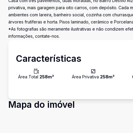
Casa com três pavimentos, duas moradias, no Bairro Desvio Ri
privativa, mais garagem para oito carros, com depósito. Cada m
ambientes com lareira, banheiro social, cozinha com churrasqu
árvores frutíferas e horta. Pisos laminado, cerâmico e Porcelana
*As fotografias são meramente ilustrativas e não condizem ef
informações, contate-nos.
Características
Área Total
258
m²
Área Privativa
258
m²
Mapa do imóvel