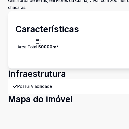
Ótima área de terras, em Flores da Cunha, 7 Ha, com 200 metros
chácaras.
Características
Área Total
50000
m²
Infraestrutura
Possui Viabilidade
Mapa do imóvel