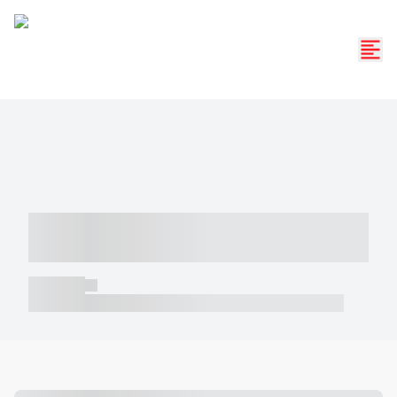
----- ----- -- ------ ---- ---- -- ----- -----
----- --- ------
----- -----
----- ----- -- ------ ---- ---- -- ----- ----- ----- --- ------