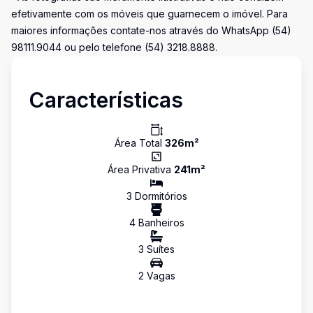
efetivamente com os móveis que guarnecem o imóvel. Para
maiores informações contate-nos através do WhatsApp (54)
98111.9044 ou pelo telefone (54) 3218.8888.
Características
Área Total
326
m²
Área Privativa
241
m²
3
Dormitório
s
4
Banheiro
s
3
Suíte
s
2
Vaga
s