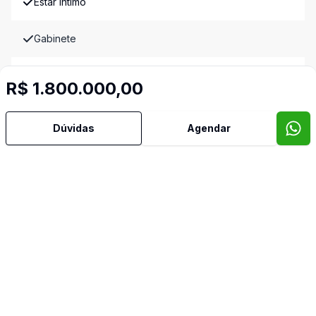
Estar Íntimo
Gabinete
Lareira
R$ 1.800.000,00
Lavabo
Dúvidas
Agendar
Pátio
Sacada
Sala de Estar
Sala de Jantar
Semi Mobiliado