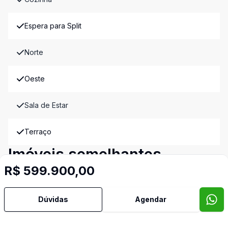
Espera para Split
Norte
Oeste
Sala de Estar
Terraço
Imóveis semelhantes
R$ 599.900,00
Confira imóveis semelhantes
Dúvidas
Agendar
Cód:
CN5511
Comparar
Có