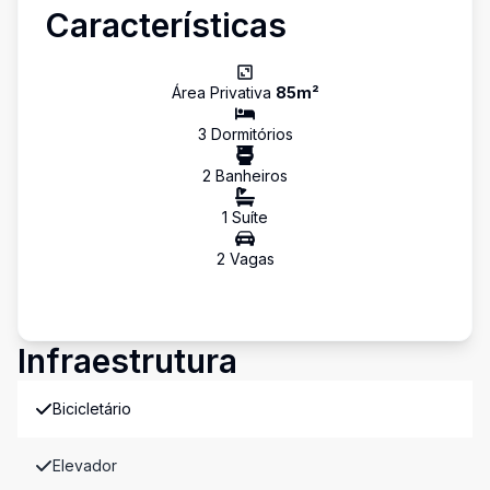
Características
Área Privativa
85
m²
3
Dormitório
s
2
Banheiro
s
1
Suíte
2
Vaga
s
Infraestrutura
Bicicletário
Elevador