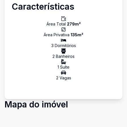
Características
Área Total
279
m²
Área Privativa
135
m²
3
Dormitório
s
2
Banheiro
s
1
Suíte
2
Vaga
s
Mapa do imóvel