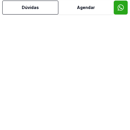
Dúvidas
Agendar
Corretor
Casa Nobre Imoveis
Euzébio Emílio Rotta
17500
(54) 99972-6122
euzebio@casanobreimoveis.com.br