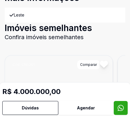
Leste
Imóveis semelhantes
Confira imóveis semelhantes
Cód:
CN5361
Comparar
Có
R$ 4.000.000,00
Dúvidas
Agendar