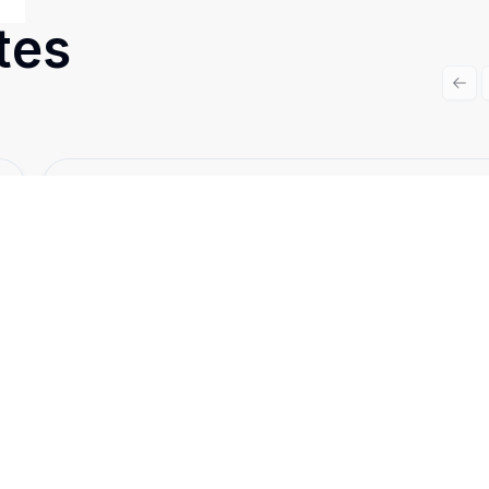
tes
Prev
Cód:
CN456
Comparar