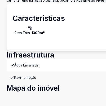
Ótimo terreno na Matteo Gianella, próximo a Rua Ernesto Alves,
Características
Área Total
1300
m²
Infraestrutura
Água Encanada
Pavimentação
Mapa do imóvel