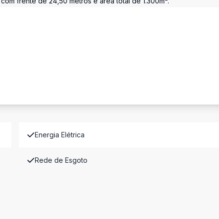
 com frente de 24,50 metros e área total de 1.300m².
Energia Elétrica
Rede de Esgoto