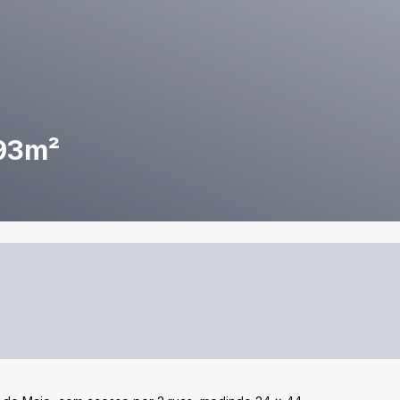
093m²