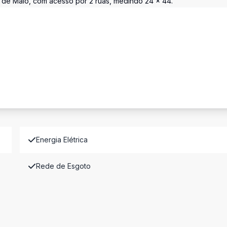
13 de Maio, com acesso por 2 ruas, medindo 24 x 44.
Energia Elétrica
Rede de Esgoto