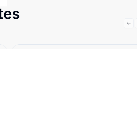
tes
Prev
Cód:
CN5547
Comparar