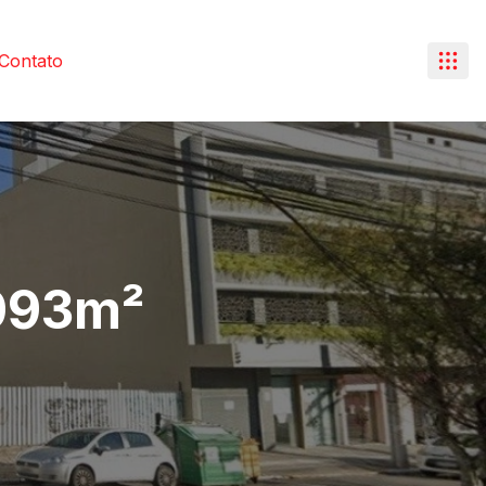
Contato
.093m²