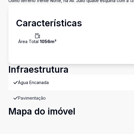
Ótimo terreno frente Norte, na Av. Júlio quase esquina com a 
Características
Área Total
1056
m²
Infraestrutura
Água Encanada
Pavimentação
Mapa do imóvel