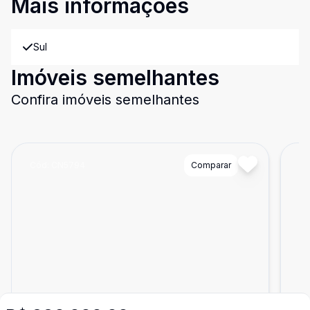
Mais informações
Sul
Imóveis semelhantes
Confira imóveis semelhantes
Cód:
CN5794
Comparar
Có