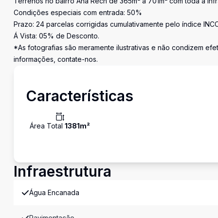
Terrenos no bairro Ana Rech de 365m² a 701m² com toda a infra
Condições especiais com entrada: 50%
Prazo: 24 parcelas corrigidas cumulativamente pelo índice INC
Á Vista: 05% de Desconto.
*As fotografias são meramente ilustrativas e não condizem ef
informações, contate-nos.
Características
Área Total
1381
m²
Infraestrutura
Água Encanada
Pavimentação