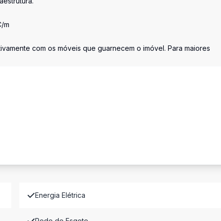
estrutura.
C/m
etivamente com os móveis que guarnecem o imóvel. Para maiores
Energia Elétrica
Rede de Esgoto