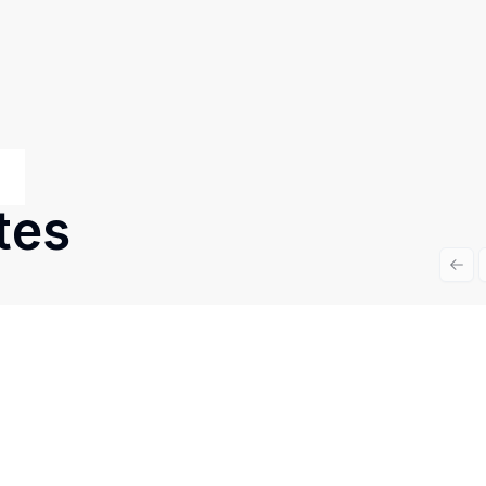
tes
Prev
Cód:
CN5745
Comparar