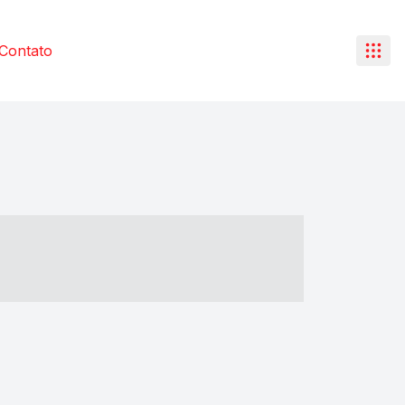
Contato
- ----- ----- --