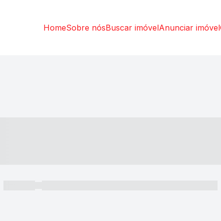
Home
Sobre nós
Buscar imóvel
Anunciar imóvel
----- ---- ---- -- ----
----- -----
----- ----- -- ------ ---- ---- -- ----- ----- ----- --- ------