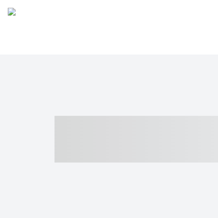
----- ----- -- -
- ------