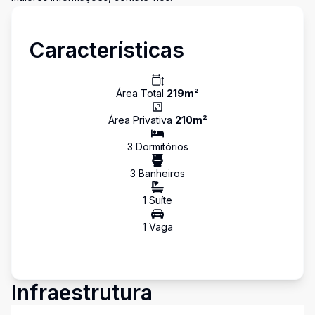
Características
Área Total
219
m²
Área Privativa
210
m²
3
Dormitório
s
3
Banheiro
s
1
Suíte
1
Vaga
Infraestrutura