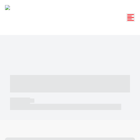
----- ----- -- ------ ---- ---- -- ----- -----
----- --- ------
----- -----
----- ----- -- ------ ---- ---- -- ----- ----- ----- --- ------