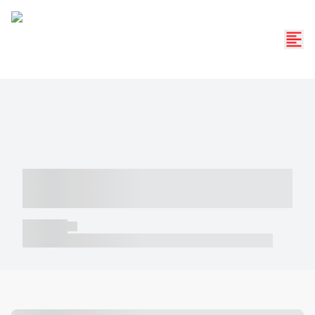
----- ----- -- ------ ---- ---- -- ----- -----
----- --- ------
----- -----
----- ----- -- ------ ---- ---- -- ----- ----- ----- --- ------