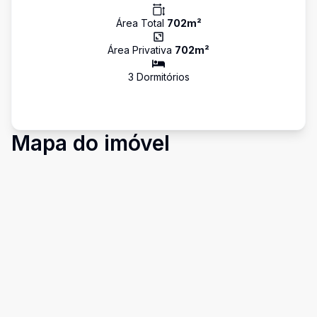
Área Total
702
m²
Área Privativa
702
m²
3
Dormitório
s
Mapa do imóvel