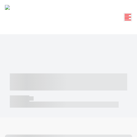
----- ----- -- ------ ---- ---- -- ----- -----
----- --- ------
----- -----
----- ----- -- ------ ---- ---- -- ----- ----- ----- --- ------