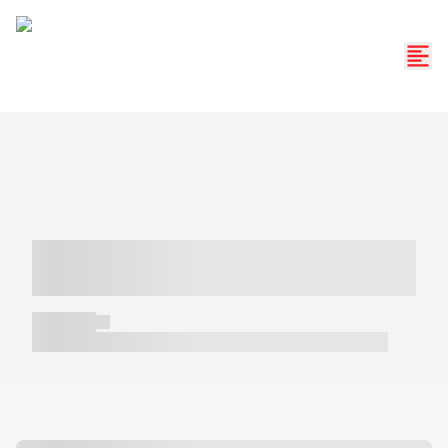
----- ----- -- ------ ---- ---- -- ----- -----
----- --- ------
----- -----
----- ----- -- ------ ---- ---- -- ----- ----- ----- --- ------