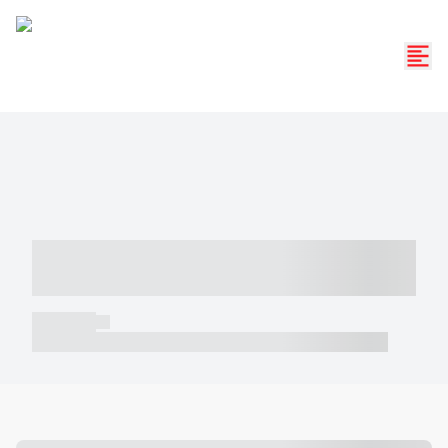
----- ----- -- ------ ---- ---- -- ----- -----
----- --- ------
----- -----
----- ----- -- ------ ---- ---- -- ----- ----- ----- --- ------