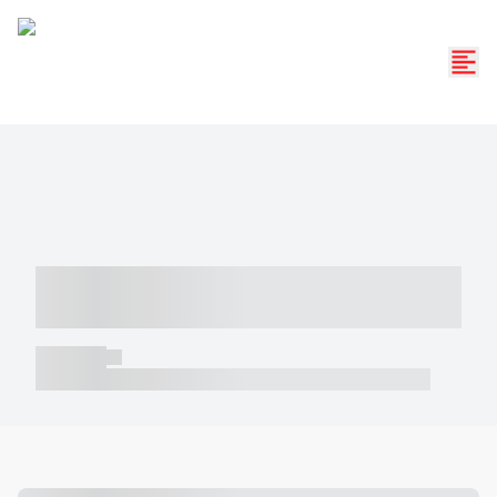
----- ----- -- ------ ---- ---- -- ----- -----
----- --- ------
----- -----
----- ----- -- ------ ---- ---- -- ----- ----- ----- --- ------