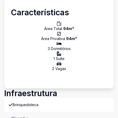
Características
Área Total
94
m²
Área Privativa
94
m²
3
Dormitório
s
1
Suíte
2
Vaga
s
Infraestrutura
Brinquedoteca