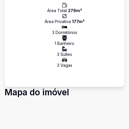
Área Total
279
m²
Área Privativa
177
m²
3
Dormitório
s
1
Banheiro
3
Suíte
s
3
Vaga
s
Mapa do imóvel