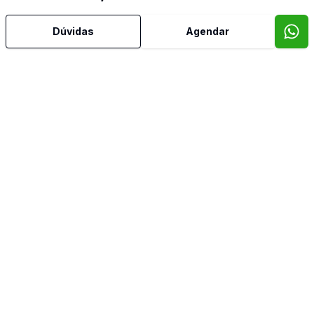
Água Quente
Dúvidas
Agendar
Área de Serviço
Armários Embutidos
Banheiro Social
Churrasqueira
Cozinha Planejada
Dormitório com Armários
Leste
Norte