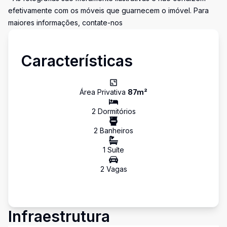
efetivamente com os móveis que guarnecem o imóvel. Para
maiores informações, contate-nos
Características
Área Privativa
87
m²
2
Dormitório
s
2
Banheiro
s
1
Suíte
2
Vaga
s
Infraestrutura