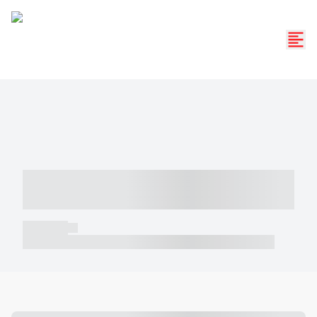
----- ----- -- ------ ---- ---- -- ----- -----
----- --- ------
----- -----
----- ----- -- ------ ---- ---- -- ----- ----- ----- --- ------