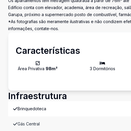
Os apartamentos tem metragem quadrada a partir de 76m² até 1
Edifício conta com elevador, academia, área de recreação, salã
Garupa, próximo a supermercado posto de combustível, farmác
*As fotografias são meramente ilustrativas e não condizem ef
informações, contate-nos.
Características
Área Privativa
98
m²
3
Dormitório
s
Infraestrutura
Brinquedoteca
Gás Central