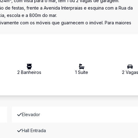
24m², com vista para o mar, tem 1 ou 2 vagas de garagem.
o de festas, frente a Avenida Interpraias e esquina com a Rua da
ia, escola e a 800m do mar.
etivamente com os móveis que guarnecem o imóvel. Para maiores
2
Banheiro
s
1
Suíte
2
Vaga
Elevador
Hall Entrada